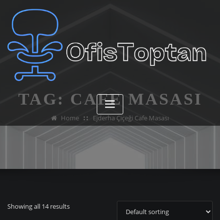
Skip
to
content
TAG:
CAFE MASASI
Home
Ejderha Çiçeği Cafe Masası
Showing all 14 results