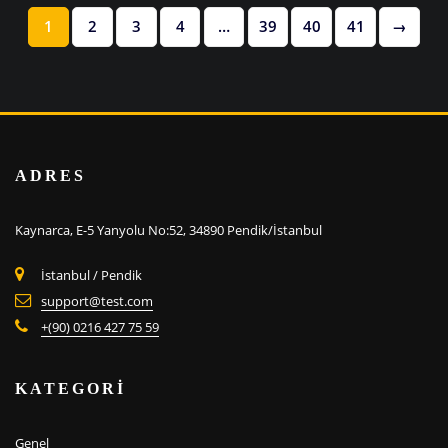
1
2
3
4
…
39
40
41
→
ADRES
Kaynarca, E-5 Yanyolu No:52, 34890 Pendik/İstanbul
İstanbul / Pendik
support@test.com
+(90) 0216 427 75 59
KATEGORİ
Genel